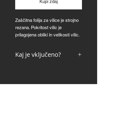
Kupi zdaj
Zaščitna folija za vilice je strojno
rezana. Pokritost vilic je
prilagojena obliki in velikosti vilic.
Povprečna pokritost vilic je ~80%.
Zaščitna folija za vilice je na voljo
Kaj je vključeno?
v sijajni in mat izvedbi.
navodile za pripravo in
Debelina: 300μm
nanašanje
otiralnik ("squeegee")
Slika je simbolična.
krpa iz mikrovlaken