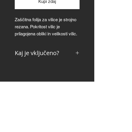
Kupi zdaj
Zaščitna folija za vilice je strojno
rezana. Pokritost vilic je
prilagojena obliki in velikosti vilic.
Povprečna pokritost vilic je ~80%.
Kaj je vključeno?
Zaščitna folija za vilice je na voljo
v sijajni in mat izvedbi.
navodile za pripravo in
nanašanje
otiralnik ("squeegee")
krpa iz mikrovlaken